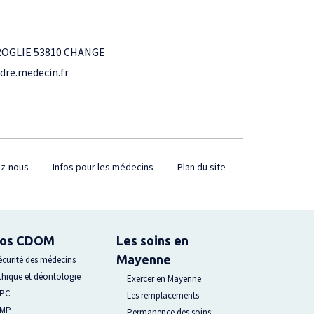
ROGLIE 53810 CHANGE
dre.medecin.fr
ez-nous
Infos pour les médecins
Plan du site
fos CDOM
Les soins en
Mayenne
écurité des médecins
thique et déontologie
Exercer en Mayenne
PC
Les remplacements
MP
Permanence des soins