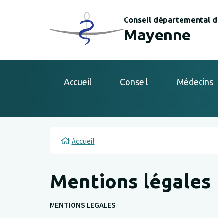
Aller au contenu principal
Panneau de gestion des cookies
Conseil départemental d
Mayenne
Main navigation
Accueil
Conseil
Médecins
Fil d'Ariane
Accueil
Mentions légales
MENTIONS LEGALES