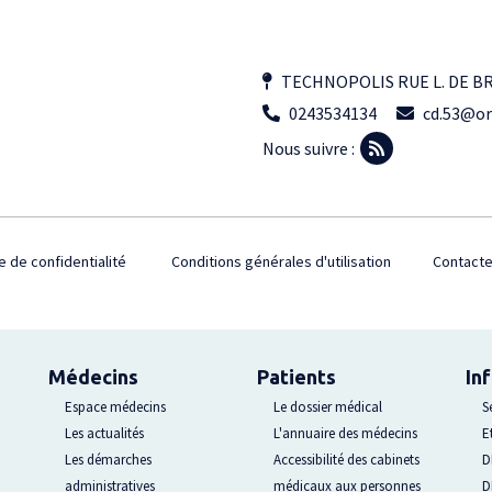
TECHNOPOLIS RUE L. DE B
0243534134
cd.53@or
Nous suivre :
e de confidentialité
Conditions générales d'utilisation
Contact
Médecins
Patients
In
Espace médecins
Le dossier médical
S
Les actualités
L'annuaire des médecins
E
Les démarches
Accessibilité des cabinets
D
administratives
médicaux aux personnes
D