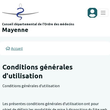
Aller au contenu principal
Panneau de gestion des cookies
Conseil départemental de l'Ordre des médecins
Mayenne
Fil d'Ariane
Accueil
Conditions générales
d'utilisation
Conditions générales d'utilisation
Les présentes conditions générales d’utilisation ont pour
objet de définir les modalités de mise à disposition du Site web