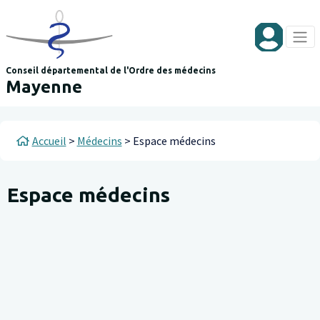
Aller au contenu principal
Panneau de gestion des cookies
Conseil départemental de l'Ordre des médecins
Mayenne
Fil d'Ariane
Accueil
Médecins
Espace médecins
Espace médecins