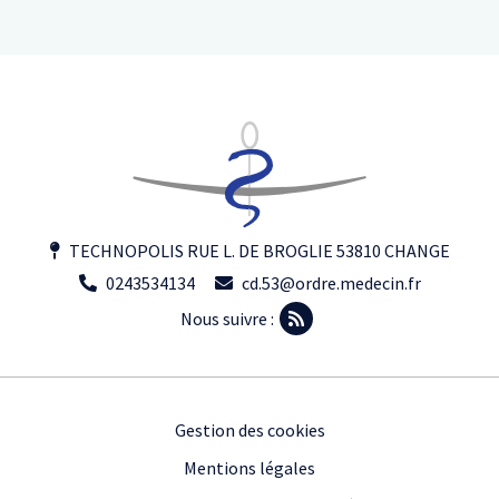
TECHNOPOLIS RUE L. DE BROGLIE 53810 CHANGE
0243534134
cd.53@ordre.medecin.fr
Nous suivre :
Footer
Gestion des cookies
Mentions légales