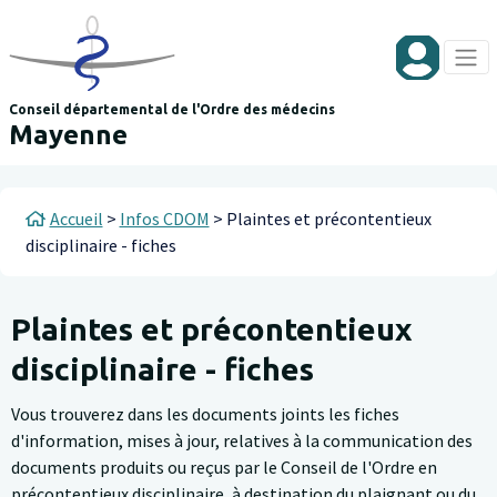
Aller au contenu principal
Panneau de gestion des cookies
Conseil départemental de l'Ordre des médecins
Mayenne
Fil d'Ariane
Accueil
Infos CDOM
Plaintes et précontentieux
disciplinaire - fiches
Plaintes et précontentieux
disciplinaire - fiches
Vous trouverez dans les documents joints les fiches
d'information, mises à jour, relatives à la communication des
documents produits ou reçus par le Conseil de l'Ordre en
précontentieux disciplinaire, à destination du plaignant ou du