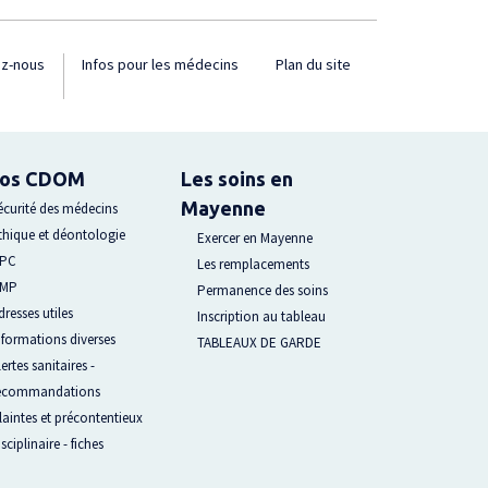
ez-nous
Infos pour les médecins
Plan du site
fos CDOM
Les soins en
Mayenne
écurité des médecins
thique et déontologie
Exercer en Mayenne
PC
Les remplacements
MP
Permanence des soins
dresses utiles
Inscription au tableau
nformations diverses
TABLEAUX DE GARDE
lertes sanitaires -
ecommandations
laintes et précontentieux
isciplinaire - fiches