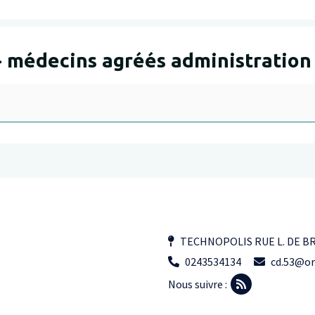
 - médecins agréés administration
TECHNOPOLIS RUE L. DE B
0243534134
cd.53@or
Nous suivre :