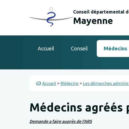
Aller au contenu principal
Panneau de gestion des cookies
Conseil départemental d
Mayenne
Main navigation
Accueil
Conseil
Médecins
Fil d'Ariane
Accueil
Médecins
Les démarches adminis
Médecins agréés p
Demande a faire auprès de l'ARS