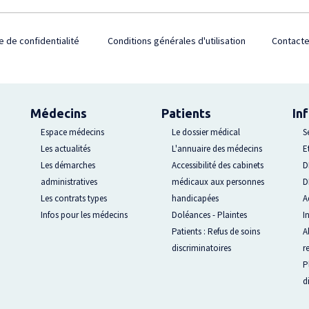
e de confidentialité
Conditions générales d'utilisation
Contact
Médecins
Patients
In
Espace médecins
Le dossier médical
S
Les actualités
L'annuaire des médecins
E
Les démarches
Accessibilité des cabinets
D
administratives
médicaux aux personnes
D
Les contrats types
handicapées
A
Infos pour les médecins
Doléances - Plaintes
I
Patients : Refus de soins
A
discriminatoires
r
P
d