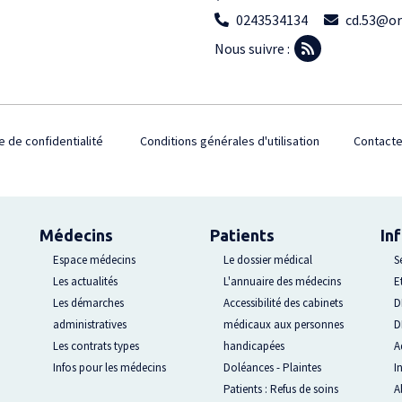
0243534134
cd.53@or
Nous suivre :
e de confidentialité
Conditions générales d'utilisation
Contact
Médecins
Patients
In
Espace médecins
Le dossier médical
S
Les actualités
L'annuaire des médecins
E
Les démarches
Accessibilité des cabinets
D
administratives
médicaux aux personnes
D
Les contrats types
handicapées
A
Infos pour les médecins
Doléances - Plaintes
I
Patients : Refus de soins
A