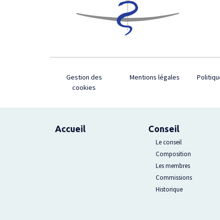
Footer
Gestion des
Mentions légales
Politiqu
cookies
Plan du site
Accueil
Conseil
Le conseil
Composition
Les membres
Commissions
Historique