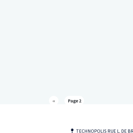
Page précédente
‹‹
Page 2
TECHNOPOLIS RUE L. DE B