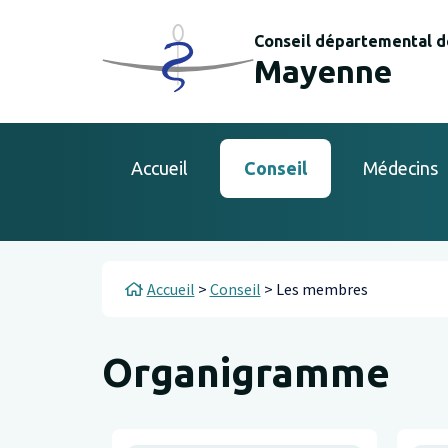
Aller au contenu principal
Panneau de gestion des cookies
Conseil départemental d
Mayenne
Main navigation
Accueil
Conseil
Médecins
Fil d'Ariane
Accueil
Conseil
Les membres
Organigramme