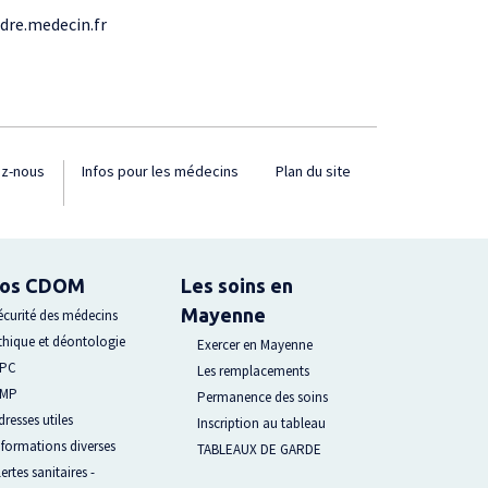
dre.medecin.fr
ez-nous
Infos pour les médecins
Plan du site
fos CDOM
Les soins en
Mayenne
écurité des médecins
thique et déontologie
Exercer en Mayenne
PC
Les remplacements
MP
Permanence des soins
dresses utiles
Inscription au tableau
nformations diverses
TABLEAUX DE GARDE
lertes sanitaires -